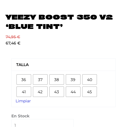
YEEZY BOOST 350 V2
‘BLUE TINT’
74,95
€
67,46
€
YEEZY
BOOST
TALLA
350
V2
36
37
38
39
40
'BLUE
TINT'
41
42
43
44
45
cantidad
Limpiar
En Stock