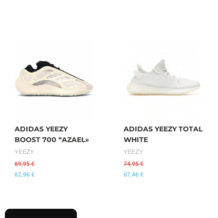
ADIDAS YEEZY
ADIDAS YEEZY TOTAL
BOOST 700 “AZAEL»
WHITE
YEEZY
YEEZY
69,95
€
74,95
€
62,96
€
67,46
€