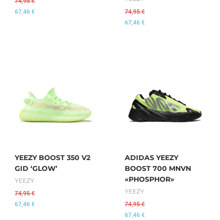
74,95
€
67,46
€
74,95
€
67,46
€
YEEZY BOOST 350 V2
ADIDAS YEEZY
GID ‘GLOW’
BOOST 700 MNVN
«PHOSPHOR»
YEEZY
YEEZY
74,95
€
67,46
€
74,95
€
67,46
€