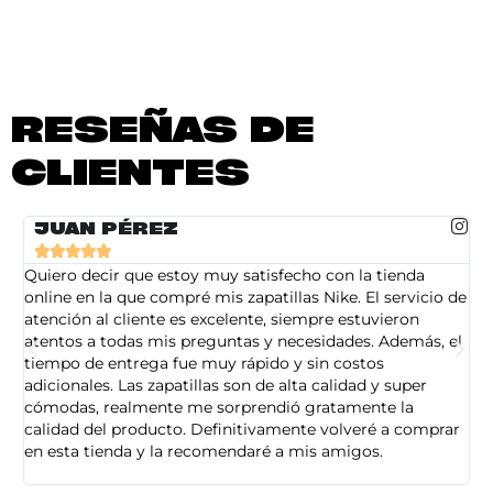
RESEÑAS DE
CLIENTES
JUAN PÉREZ





Quiero decir que estoy muy satisfecho con la tienda
So
online en la que compré mis zapatillas Nike. El servicio de
on
atención al cliente es excelente, siempre estuvieron
de
atentos a todas mis preguntas y necesidades. Además, el
am
tiempo de entrega fue muy rápido y sin costos
pe
adicionales. Las zapatillas son de alta calidad y super
ad
cómodas, realmente me sorprendió gratamente la
ca
calidad del producto. Definitivamente volveré a comprar
sa
en esta tienda y la recomendaré a mis amigos.
es